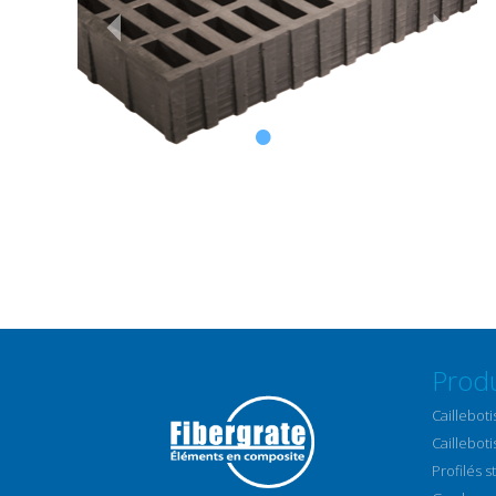
Produ
Caillebot
Cailleboti
Profilés 