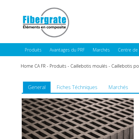
Produits
Avantages du PRF
Marchés
Centre de
Home CA FR
-
Produits
-
Caillebotis moulés
-
Caillebotis p
General
Fiches Téchniques
Marchés