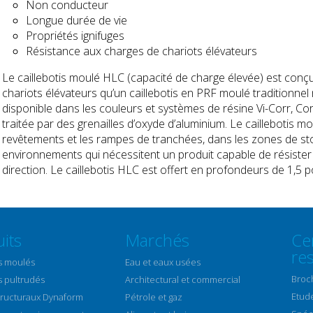
Non conducteur
Longue durée de vie
Propriétés ignifuges
Résistance aux charges de chariots élévateurs
Le caillebotis moulé HLC (capacité de charge élevée) est conçu
chariots élévateurs qu’un caillebotis en PRF moulé traditionnel
disponible dans les couleurs et systèmes de résine Vi-Corr, Co
traitée par des grenailles d’oxyde d’aluminium. Le caillebotis m
revêtements et les rampes de tranchées, dans les zones de st
environnements qui nécessitent un produit capable de résister 
direction. Le caillebotis HLC est offert en profondeurs de 1,5 
its
Marchés
Ce
re
is moulés
Eau et eaux usées
Broc
s pultrudés
Architectural et commercial
Etud
structuraux Dynaform
Pétrole et gaz