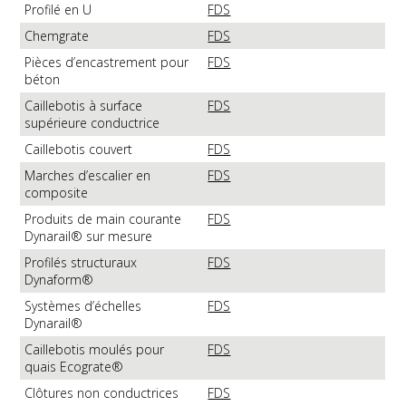
Profilé en U
FDS
Chemgrate
FDS
Pièces d’encastrement pour
FDS
béton
Caillebotis à surface
FDS
supérieure conductrice
Caillebotis couvert
FDS
Marches d’escalier en
FDS
composite
Produits de main courante
FDS
Dynarail® sur mesure
Profilés structuraux
FDS
Dynaform®
Systèmes d’échelles
FDS
Dynarail®
Caillebotis moulés pour
FDS
quais Ecograte®
Clôtures non conductrices
FDS