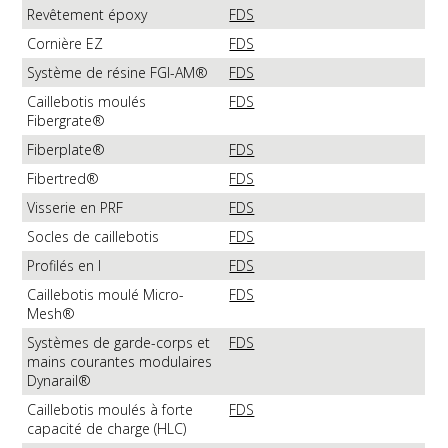
Revêtement époxy
FDS
Cornière EZ
FDS
Système de résine FGI-AM®
FDS
Caillebotis moulés
FDS
Fibergrate®
Fiberplate®
FDS
Fibertred®
FDS
Visserie en PRF
FDS
Socles de caillebotis
FDS
Profilés en I
FDS
Caillebotis moulé Micro-
FDS
Mesh®
Systèmes de garde-corps et
FDS
mains courantes modulaires
Dynarail®
Caillebotis moulés à forte
FDS
capacité de charge (HLC)