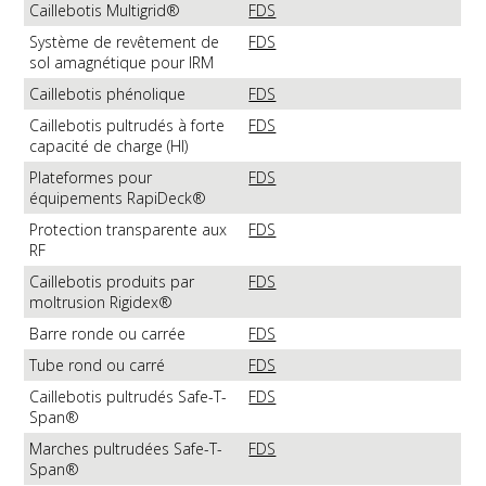
Caillebotis Multigrid®
FDS
Système de revêtement de
FDS
sol amagnétique pour IRM
Caillebotis phénolique
FDS
Caillebotis pultrudés à forte
FDS
capacité de charge (HI)
Plateformes pour
FDS
équipements RapiDeck®
Protection transparente aux
FDS
RF
Caillebotis produits par
FDS
moltrusion Rigidex®
Barre ronde ou carrée
FDS
Tube rond ou carré
FDS
Caillebotis pultrudés Safe-T-
FDS
Span®
Marches pultrudées Safe-T-
FDS
Span®