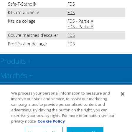
Safe-T-Stand®
FDS
Kits d’étanchéité
FDS
Kits de collage
FDS - Partie A
FDS - Partie B
Couvre-marches d’escalier
FDS
Profilés à bride large
FDS
Produits
+
Marchés
+
Centre de ressources
+
We process your personal information to measure and
improve our sites and service, to assist our marketing
Social
+
campaigns and to provide personalised content and
advertising. By clicking the button on the right, you can
exercise your privacy rights. For more information see our
Legal
Privacy Policy
Warranty
privacy notice
Cookie Policy