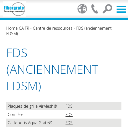
Home CA FR
-
Centre de ressources
-
FDS (anciennement
FDSM)
FDS
(ANCIENNEMENT
FDSM)
Plaques de grille AirMesh®
FDS
Cornière
FDS
Caillebotis Aqua Grate®
FDS