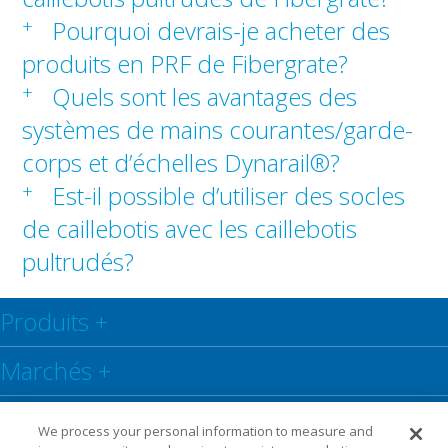
+
Pourquoi devrais-je acheter des
produits en PRF de Fibergrate?
+
Quels sont les avantages des
systèmes de mains courantes/garde-
corps et d’échelles Dynarail®?
+
Est-il possible d’utiliser des socles
de caillebotis avec les caillebotis
pultrudés?
Produits
+
Marchés
+
Centre de ressources
+
We process your personal information to measure and