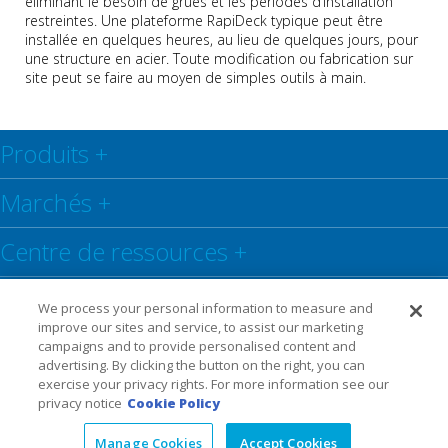
éliminant le besoin de grues et les périodes d’installation
restreintes. Une plateforme RapiDeck typique peut être
installée en quelques heures, au lieu de quelques jours, pour
une structure en acier. Toute modification ou fabrication sur
site peut se faire au moyen de simples outils à main.
Produits
+
Marchés
+
Centre de ressources
+
Social
+
We process your personal information to measure and
improve our sites and service, to assist our marketing
campaigns and to provide personalised content and
Legal
Privacy Policy
Warranty
advertising. By clicking the button on the right, you can
exercise your privacy rights. For more information see our
privacy notice
Cookie Policy
Manage Cookies
Accept Cookies