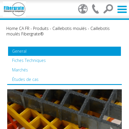
Home CA FR
-
Produits
-
Caillebotis moulés
-
Caillebotis
moulés Fibergrate®
General
Fiches Techniques
Marchés
Études de cas