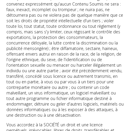
convenez expressément qu'aucun Contenu Soumis ne sera :
faux, inexact, incomplet ou trompeur ; ne nuira pas, ne
détournera pas ou ne violera pas de quelque manière que ce
soit les droits de propriété intellectuelle d'un tiers ; violer
toute loi, tout statut, toute ordonnance ou tout règlement (y
compris, mais sans s'y limiter, ceux régissant le contrôle des
exportations, la protection des consommateurs, la
concurrence déloyale, la lutte contre la discrimination ou la
publicité mensongère) ; être diffamatoire, sectaire, haineux,
offensant envers autrui en raison de la race, de la religion, de
l'origine ethnique, du sexe, de l'identification ou de
l'orientation sexuelle ou menacer ou harceler illégalement un
individu ou une autre partie ; avoir été précédemment vendu,
transféré, concédé sous licence ou autrement transmis, en
tout ou en partie, à vous ou par vous à un tiers pour une
contrepartie monétaire ou autre ; ou contenir un code
malveillant, un virus informatique, un logiciel malveillant ou
tout autre programme ou fichier informatique destiné à
endommager, détruire ou geler d'autres logiciels, matériels ou
données informatiques ou à les exposer à des attaques, à
une destruction ou à une désactivation.
Vous accordez à la SOCIÉTÉ un droit et une licence
perpétuels, irrévocables, libres de droits, transférables et