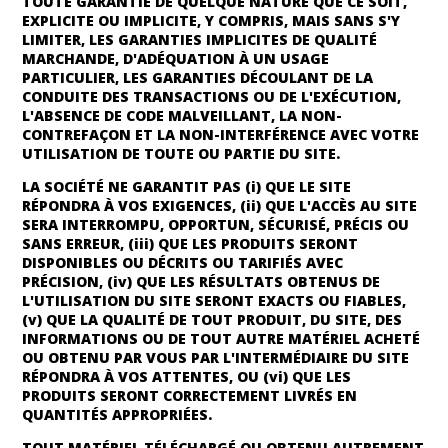
TOUTE GARANTIE DE QUELQUE NATURE QUE CE SOIT,
EXPLICITE OU IMPLICITE, Y COMPRIS, MAIS SANS S'Y
LIMITER, LES GARANTIES IMPLICITES DE QUALITÉ
MARCHANDE, D'ADÉQUATION À UN USAGE
PARTICULIER, LES GARANTIES DÉCOULANT DE LA
CONDUITE DES TRANSACTIONS OU DE L'EXÉCUTION,
L'ABSENCE DE CODE MALVEILLANT, LA NON-
CONTREFAÇON ET LA NON-INTERFÉRENCE AVEC VOTRE
UTILISATION DE TOUTE OU PARTIE DU SITE.
LA SOCIÉTÉ NE GARANTIT PAS (i) QUE LE SITE
RÉPONDRA À VOS EXIGENCES, (ii) QUE L'ACCÈS AU SITE
SERA INTERROMPU, OPPORTUN, SÉCURISÉ, PRÉCIS OU
SANS ERREUR, (iii) QUE LES PRODUITS SERONT
DISPONIBLES OU DÉCRITS OU TARIFIÉS AVEC
PRÉCISION, (iv) QUE LES RÉSULTATS OBTENUS DE
L'UTILISATION DU SITE SERONT EXACTS OU FIABLES,
(v) QUE LA QUALITÉ DE TOUT PRODUIT, DU SITE, DES
INFORMATIONS OU DE TOUT AUTRE MATÉRIEL ACHETÉ
OU OBTENU PAR VOUS PAR L'INTERMÉDIAIRE DU SITE
RÉPONDRA À VOS ATTENTES, OU (vi) QUE LES
PRODUITS SERONT CORRECTEMENT LIVRÉS EN
QUANTITÉS APPROPRIÉES.
TOUT MATÉRIEL TÉLÉCHARGÉ OU OBTENU AUTREMENT